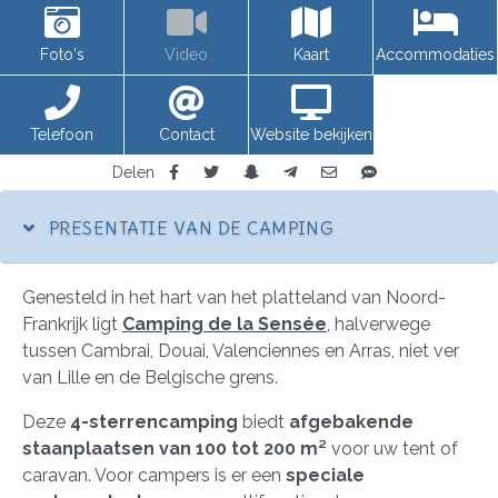
Foto's
Video
Kaart
Accommodaties
Telefoon
Contact
Website bekijken
Delen
PRESENTATIE VAN DE CAMPING
Genesteld in het hart van het platteland van Noord-
Frankrijk ligt
Camping de la Sensée
, halverwege
tussen Cambrai, Douai, Valenciennes en Arras, niet ver
van Lille en de Belgische grens.
Deze
4-sterrencamping
biedt
afgebakende
staanplaatsen van 100 tot 200 m²
voor uw tent of
caravan. Voor campers is er een
speciale