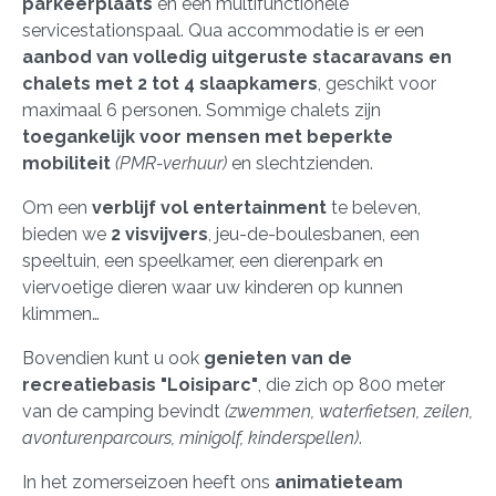
parkeerplaats
en een multifunctionele
servicestationspaal. Qua accommodatie is er een
aanbod van volledig uitgeruste stacaravans en
chalets met 2 tot 4 slaapkamers
, geschikt voor
maximaal 6 personen. Sommige chalets zijn
toegankelijk voor mensen met beperkte
mobiliteit
(PMR-verhuur)
en slechtzienden.
Om een
verblijf vol entertainment
te beleven,
bieden we
2 visvijvers
, jeu-de-boulesbanen, een
speeltuin, een speelkamer, een dierenpark en
viervoetige dieren waar uw kinderen op kunnen
klimmen…
Bovendien kunt u ook
genieten van de
recreatiebasis "Loisiparc"
, die zich op 800 meter
van de camping bevindt
(zwemmen, waterfietsen, zeilen,
avonturenparcours, minigolf, kinderspellen)
.
In het zomerseizoen heeft ons
animatieteam