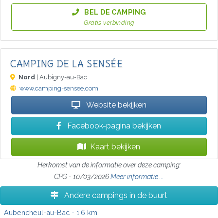
BEL DE CAMPING
Gratis verbinding
CAMPING DE LA SENSÉE
Nord
| Aubigny-au-Bac
www.camping-sensee.com
Website bekijken
Facebook-pagina bekijken
Kaart bekijken
Herkomst van de informatie over deze camping:
CPG - 10/03/2026
Meer informatie ...
Andere campings in de buurt
Aubencheul-au-Bac
- 1.6 km