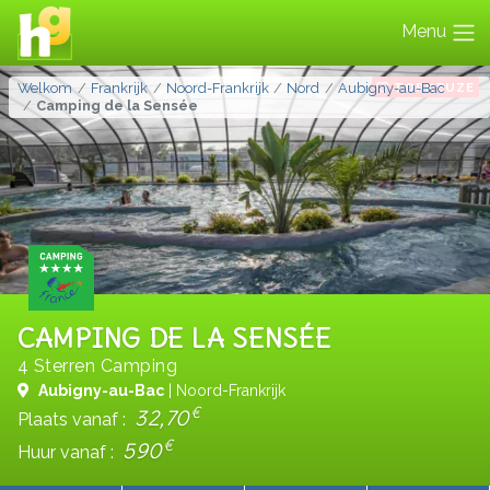
Menu
TOPKEUZE
Welkom
Frankrijk
Noord-Frankrijk
Nord
Aubigny-au-Bac
Camping de la Sensée
CAMPING DE LA SENSÉE
4 Sterren Camping
Aubigny-au-Bac
| Noord-Frankrijk
€
32,70
Plaats vanaf :
€
590
Huur vanaf :