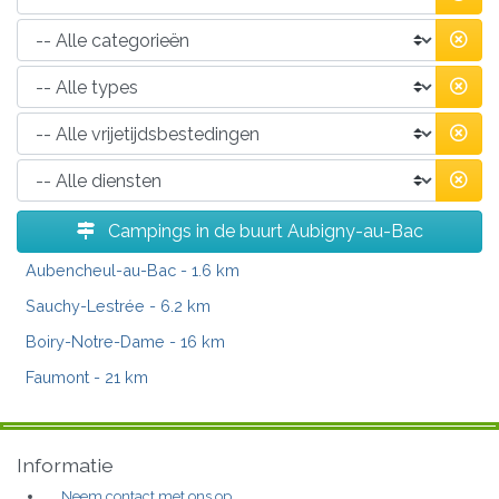
Campings in de buurt Aubigny-au-Bac
Aubencheul-au-Bac
- 1.6 km
Sauchy-Lestrée
- 6.2 km
Boiry-Notre-Dame
- 16 km
Faumont
- 21 km
Informatie
Neem contact met ons op