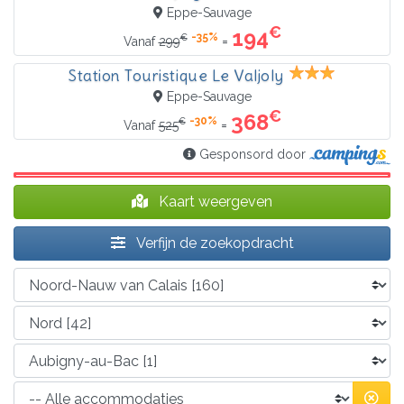
Eppe-Sauvage
€
194
-35%
€
=
Vanaf
299
Station Touristique Le Valjoly
Eppe-Sauvage
€
368
-30%
€
=
Vanaf
525
Gesponsord door
Kaart weergeven
Verfijn de zoekopdracht