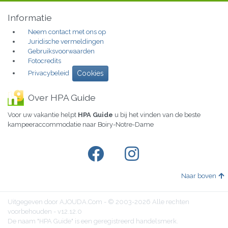
Informatie
Neem contact met ons op
Juridische vermeldingen
Gebruiksvoorwaarden
Fotocredits
Privacybeleid
Cookies
Over HPA Guide
Voor uw vakantie helpt
HPA Guide
u bij het vinden van de beste
kampeeraccommodatie naar Boiry-Notre-Dame
Naar boven
Uitgegeven door AJOUDA.Com - © 2003-2026 Alle rechten
voorbehouden - v12.12.0
De naam "HPA Guide" is een geregistreerd handelsmerk.