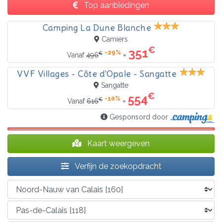
Top aanbiedingen
Camping La Dune Blanche
Camiers
€
351
-29%
€
=
Vanaf
496
VVF Villages - Côte d'Opale - Sangatte
Sangatte
€
554
-10%
€
=
Vanaf
616
Gesponsord door
Kaart weergeven
Verfijn de zoekopdracht