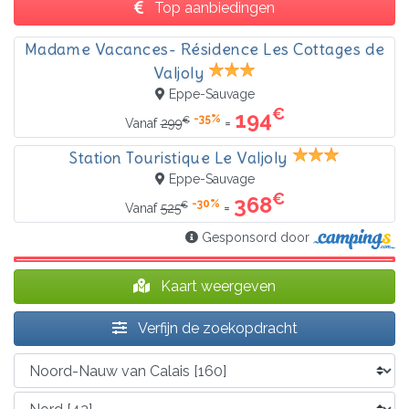
Top aanbiedingen
Madame Vacances- Résidence Les Cottages de
Valjoly
Eppe-Sauvage
€
194
-35%
€
=
Vanaf
299
Station Touristique Le Valjoly
Eppe-Sauvage
€
368
-30%
€
=
Vanaf
525
Gesponsord door
Kaart weergeven
Verfijn de zoekopdracht