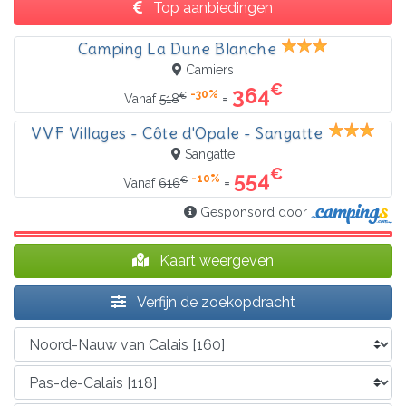
Top aanbiedingen
Camping La Dune Blanche
Camiers
€
364
-30%
€
=
Vanaf
518
VVF Villages - Côte d'Opale - Sangatte
Sangatte
€
554
-10%
€
=
Vanaf
616
Gesponsord door
Kaart weergeven
Verfijn de zoekopdracht