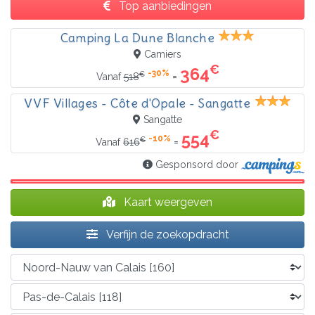
Top aanbiedingen
Camping La Dune Blanche
Camiers
€
364
-30%
€
=
Vanaf
518
VVF Villages - Côte d'Opale - Sangatte
Sangatte
€
554
-10%
€
=
Vanaf
616
Gesponsord door
Kaart weergeven
Verfijn de zoekopdracht