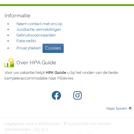
Informatie
Neem contact met ons op
Juridische vermeldingen
Gebruiksvoorwaarden
Fotocredits
Privacybeleid
Cookies
Over HPA Guide
Voor uw vakantie helpt
HPA Guide
u bij het vinden van de beste
kampeeraccommodatie naar Fillièvres
Naar boven
Uitgegeven door AJOUDA.Com - © 2003-2026 Alle rechten
voorbehouden - v12.12.0