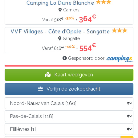
Camping La Dune Blanche
Camiers
€
364
-30%
€
=
Vanaf
518
VVF Villages - Côte d'Opale - Sangatte
Sangatte
€
554
-10%
€
=
Vanaf
616
Gesponsord door
Kaart weergeven
Verfijn de zoekopdracht