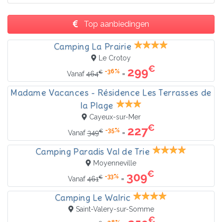
Top aanbiedingen
Camping La Prairie
Le Crotoy
€
299
-36%
€
=
Vanaf
464
Madame Vacances - Résidence Les Terrasses de
la Plage
Cayeux-sur-Mer
€
227
-35%
€
=
Vanaf
349
Camping Paradis Val de Trie
Moyenneville
€
309
-33%
€
=
Vanaf
461
Camping Le Walric
Saint-Valery-sur-Somme
€