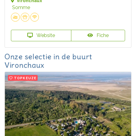
Vironchaux
Somme
Website
Fiche
Onze selectie in de buurt
Vironchaux
TOPKEUZE