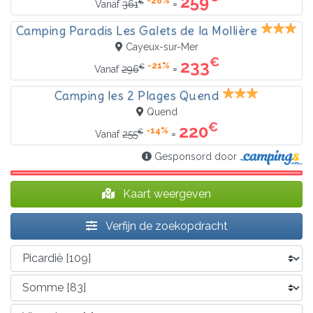
259
-28%
€
=
Vanaf
361
Camping Paradis Les Galets de la Mollière
Cayeux-sur-Mer
€
233
-21%
€
=
Vanaf
296
Camping les 2 Plages Quend
Quend
€
220
-14%
€
=
Vanaf
255
Gesponsord door
Kaart weergeven
Verfijn de zoekopdracht