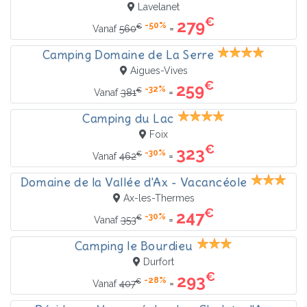
Lavelanet
€
279
-50%
€
=
Vanaf
560
Camping Domaine de La Serre
Aigues-Vives
€
259
-32%
€
=
Vanaf
381
Camping du Lac
Foix
€
323
-30%
€
=
Vanaf
462
Domaine de la Vallée d'Ax - Vacancéole
Ax-les-Thermes
€
247
-30%
€
=
Vanaf
353
Camping le Bourdieu
Durfort
€
293
-28%
€
=
Vanaf
407