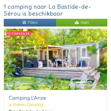
1 camping naar La Bastide-de-
Sérou is beschikbaar
Filters
Kaart
TOPKEUZE
Camping L'Arize
4 Sterren Camping