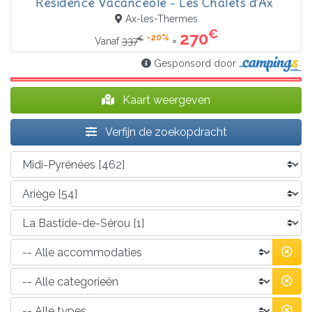
Résidence Vacancéole - Les Chalets d'Ax
Ax-les-Thermes
€
270
-20%
€
=
Vanaf
337
Gesponsord door
Kaart weergeven
Verfijn de zoekopdracht