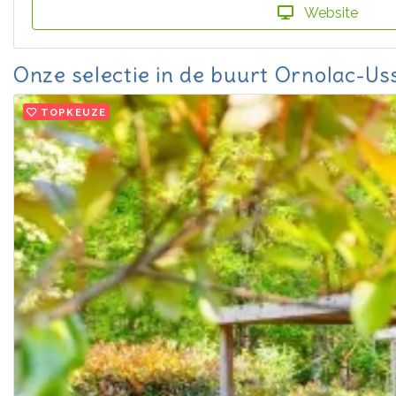
Website
Onze selectie in de buurt Ornolac-Us
TOPKEUZE