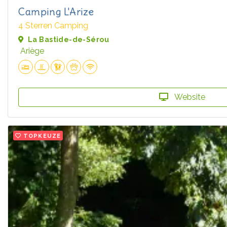
Camping L'Arize
4 Sterren Camping
La Bastide-de-Sérou
Ariège
Website
TOPKEUZE