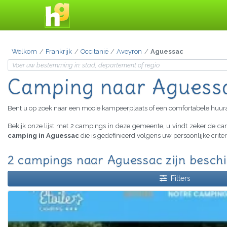
Welkom
Frankrijk
Occitanië
Aveyron
Aguessac
Camping naar Aguess
Bent u op zoek naar een mooie kampeerplaats of een comfortabele huu
Bekijk onze lijst met 2 campings in deze gemeente, u vindt zeker de 
camping in Aguessac
die is gedefinieerd volgens uw persoonlijke crit
2 campings naar Aguessac zijn besch
Filters