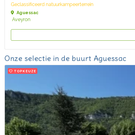
Geclassificeerd natuurkampeerterrein
Aguessac
Aveyron
Onze selectie in de buurt Aguessac
TOPKEUZE