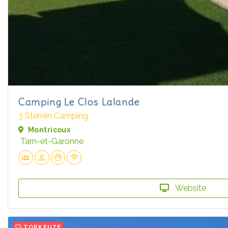
Camping Le Clos Lalande
3 Sterren Camping
Montricoux
Tarn-et-Garonne
Website
TOPKEUZE