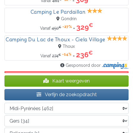
=
Vanaf
461
Camping Le Pardaillan
Gondrin
€
329
-27%
€
=
Vanaf
450
Camping Du Lac de Thoux - Ciela Village
Thoux
€
236
-14%
€
=
Vanaf
274
Gesponsord door
Kaart weergeven
Verfijn de zoekopdracht