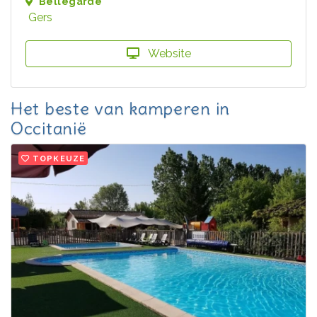
Bellegarde
Gers
Website
Het beste van kamperen in
Occitanië
TOPKEUZE