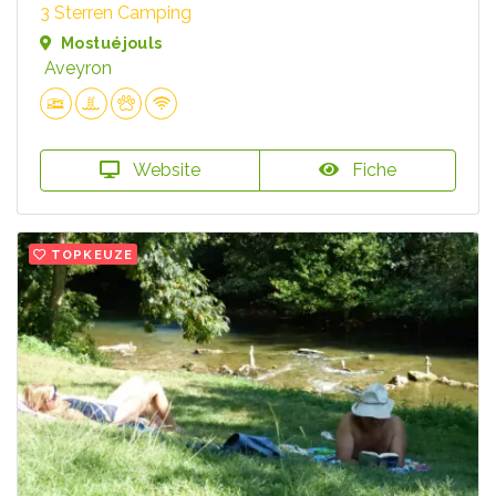
3 Sterren Camping
Mostuéjouls
Aveyron
Website
Fiche
TOPKEUZE