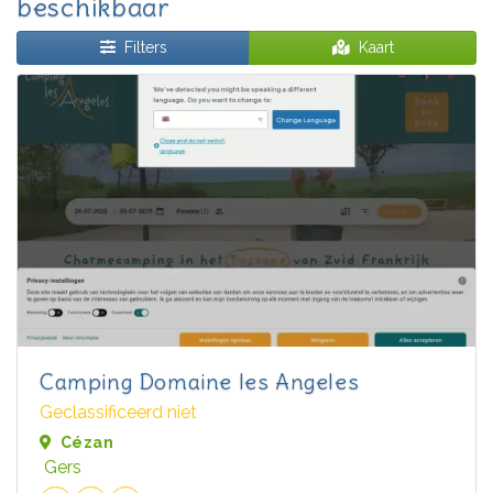
beschikbaar
Filters
Kaart
Camping Domaine les Angeles
Geclassificeerd niet
Cézan
Gers