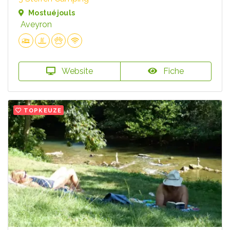
Mostuéjouls
Aveyron
Website
Fiche
TOPKEUZE