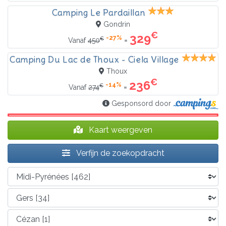
Camping Le Pardaillan
Gondrin
€
329
-27%
€
=
Vanaf
450
Camping Du Lac de Thoux - Ciela Village
Thoux
€
236
-14%
€
=
Vanaf
274
Gesponsord door
Kaart weergeven
Verfijn de zoekopdracht