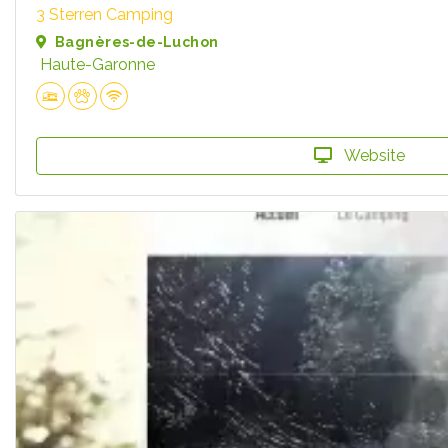
3 Sterren Camping
Bagnères-de-Luchon
Haute-Garonne
Website