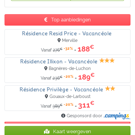
Top aanbiedingen
Résidence Resid Price - Vacancéole
Merville
€
188
-32%
€
=
Vanaf
276
Résidence Illixon - Vacancéole
Bagnères-de-Luchon
€
189
-20%
€
=
Vanaf
236
Résidence Privilège - Vacancéole
Gouaux-de-Larboust
€
311
-20%
€
=
Vanaf
389
Gesponsord door
Kaart weergeven