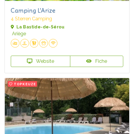
Camping L'Arize
4 Sterren Camping
La Bastide-de-Sérou
Ariège
Website
Fiche
TOPKEUZE