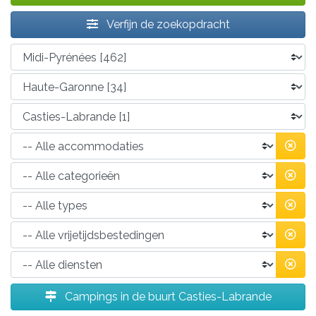
Verfijn de zoekopdracht
Campings in de buurt Casties-Labrande