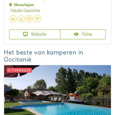
Moustajon
Haute-Garonne
Website
Fiche
Het beste van kamperen in
Occitanië
TOPKEUZE