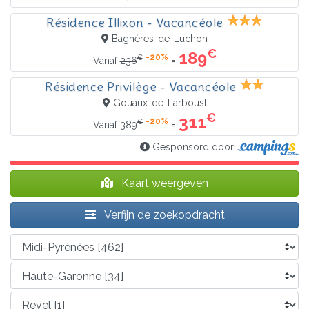
Résidence Illixon - Vacancéole
Bagnères-de-Luchon
€
189
-20%
€
=
Vanaf
236
Résidence Privilège - Vacancéole
Gouaux-de-Larboust
€
311
-20%
€
=
Vanaf
389
Gesponsord door
Kaart weergeven
Verfijn de zoekopdracht