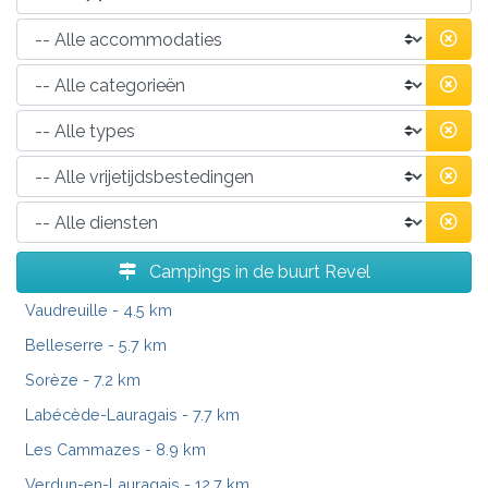
Campings in de buurt Revel
Vaudreuille
- 4.5 km
Belleserre
- 5.7 km
Sorèze
- 7.2 km
Labécède-Lauragais
- 7.7 km
Les Cammazes
- 8.9 km
Verdun-en-Lauragais
- 12.7 km