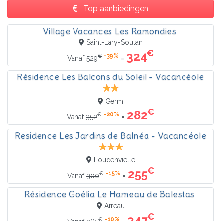
Top aanbiedingen
Village Vacances Les Ramondies
Saint-Lary-Soulan
€
324
-39%
€
=
Vanaf
529
Résidence Les Balcons du Soleil - Vacancéole
Germ
€
282
-20%
€
=
Vanaf
352
Residence Les Jardins de Balnéa - Vacancéole
Loudenvielle
€
255
-15%
€
=
Vanaf
300
Résidence Goélia Le Hameau de Balestas
Arreau
€
347
-10%
€