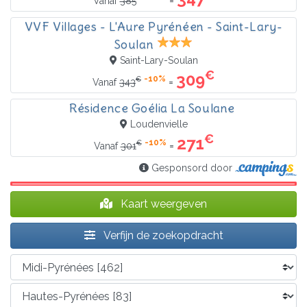
=
Vanaf
385
VVF Villages - L'Aure Pyrénéen - Saint-Lary-
Soulan
Saint-Lary-Soulan
€
309
-10%
€
=
Vanaf
343
Résidence Goélia La Soulane
Loudenvielle
€
271
-10%
€
=
Vanaf
301
Gesponsord door
Kaart weergeven
Verfijn de zoekopdracht