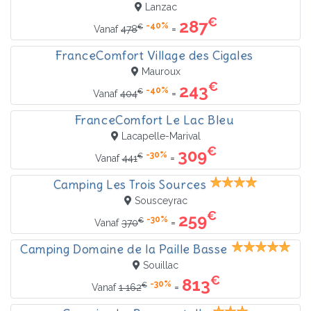
Lanzac
€
287
-40%
€
=
Vanaf
478
FranceComfort Village des Cigales
Mauroux
€
243
-40%
€
=
Vanaf
404
FranceComfort Le Lac Bleu
Lacapelle-Marival
€
309
-30%
€
=
Vanaf
441
Camping Les Trois Sources
Sousceyrac
€
259
-30%
€
=
Vanaf
370
Camping Domaine de la Paille Basse
Souillac
€
813
-30%
€
=
Vanaf
1 162