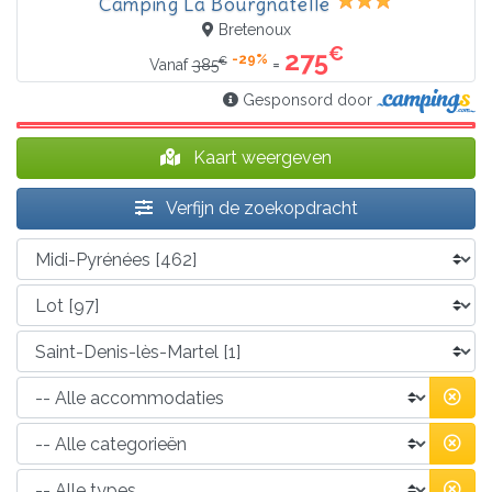
Camping La Bourgnatelle
Bretenoux
€
275
-29%
€
=
Vanaf
385
Gesponsord door
Kaart weergeven
Verfijn de zoekopdracht