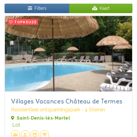
Filters
Kaart
TOPKEUZE
Villages Vacances Château de Termes
Residentieel ontspanningspark - 4 Sterren
Saint-Denis-lès-Martel
Lot