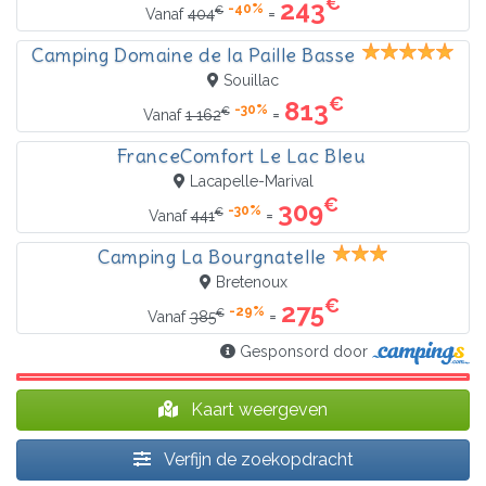
€
243
-40%
€
=
Vanaf
404
Camping Domaine de la Paille Basse
Souillac
€
813
-30%
€
=
Vanaf
1 162
FranceComfort Le Lac Bleu
Lacapelle-Marival
€
309
-30%
€
=
Vanaf
441
Camping La Bourgnatelle
Bretenoux
€
275
-29%
€
=
Vanaf
385
Gesponsord door
Kaart weergeven
Verfijn de zoekopdracht