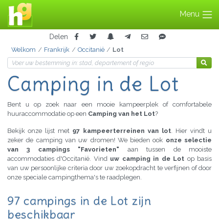
Menu
Delen
Welkom
Frankrijk
Occitanië
Lot
Camping in de Lot
Bent u op zoek naar een mooie kampeerplek of comfortabele
huuraccommodatie op een
Camping van het Lot
?
Bekijk onze lijst met
97 kampeerterreinen van lot
. Hier vindt u
zeker de camping van uw dromen! We bieden ook
onze selectie
van 3 campings "Favorieten"
aan tussen de mooiste
accommodaties d'Occitanië. Vind
uw camping in de Lot
op basis
van uw persoonlijke criteria door uw zoekopdracht te verfijnen of door
onze speciale campingthema's te raadplegen.
97 campings in de Lot zijn
beschikbaar