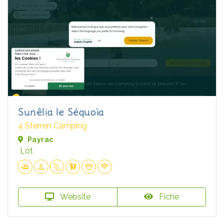
Sunêlia le Séquoïa
4 Sterren Camping
Payrac
Lot
Website
Fiche