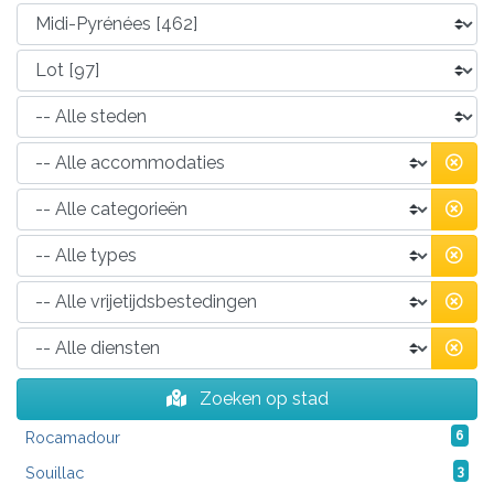
Zoeken op stad
Rocamadour
6
Souillac
3