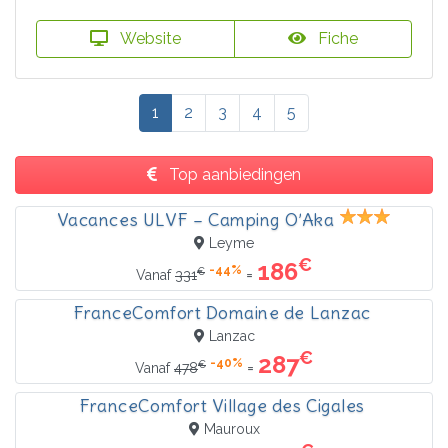
Website
Fiche
1
2
3
4
5
Top aanbiedingen
Vacances ULVF – Camping O’Aka
Leyme
€
186
-44%
€
=
Vanaf
331
FranceComfort Domaine de Lanzac
Lanzac
€
287
-40%
€
=
Vanaf
478
FranceComfort Village des Cigales
Mauroux