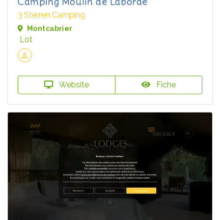
Camping Moulin de Laborde
3 Sterren Camping
Montcabrier
Lot
Website
Fiche