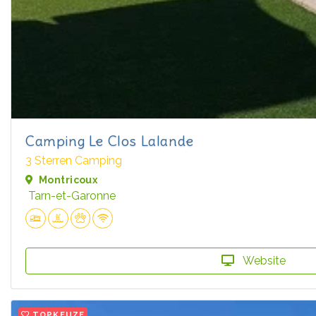
Camping Le Clos Lalande
3 Sterren Camping
Montricoux
Tarn-et-Garonne
Website
TOPKEUZE