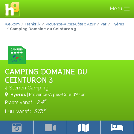
Menu
Welkom
Frankrijk
Provence-Alpes-Côte d'Azur
Var
Hyères
Camping Domaine du Ceinturon 3
CAMPING DOMAINE DU
CEINTURON 3
4 Sterren Camping
Hyères
| Provence-Alpes-Côte d'Azur
€
24
Plaats vanaf :
€
375
Huur vanaf :