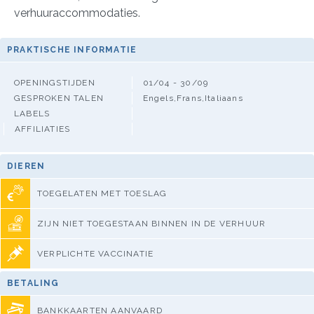
verhuuraccommodaties.
PRAKTISCHE INFORMATIE
OPENINGSTIJDEN
01/04 - 30/09
GESPROKEN TALEN
Engels,Frans,Italiaans
LABELS
AFFILIATIES
DIEREN
TOEGELATEN MET TOESLAG
ZIJN NIET TOEGESTAAN BINNEN IN DE VERHUUR
VERPLICHTE VACCINATIE
BETALING
BANKKAARTEN AANVAARD