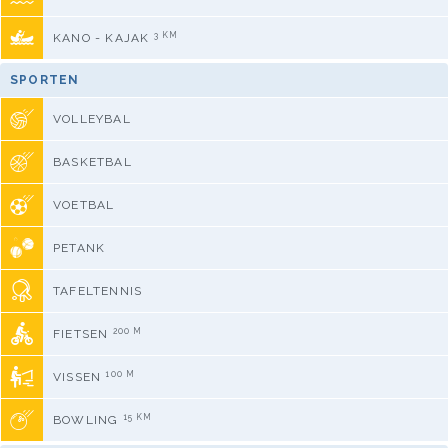
3 KM
KANO - KAJAK
SPORTEN
VOLLEYBAL
BASKETBAL
VOETBAL
PETANK
TAFELTENNIS
200 M
FIETSEN
100 M
VISSEN
15 KM
BOWLING