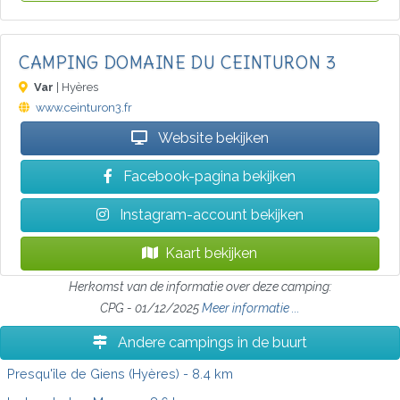
CAMPING DOMAINE DU CEINTURON 3
Var
| Hyères
www.ceinturon3.fr
Website bekijken
Facebook-pagina bekijken
Instagram-account bekijken
Kaart bekijken
Herkomst van de informatie over deze camping:
CPG - 01/12/2025
Meer informatie ...
Andere campings in de buurt
Presqu'île de Giens (Hyères)
- 8.4 km