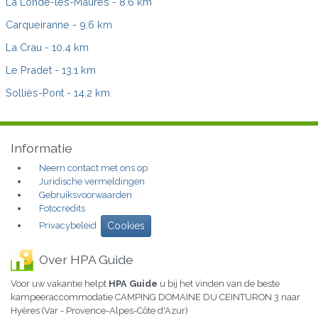
La Londe-les-Maures
- 8.6 km
Carqueiranne
- 9.6 km
La Crau
- 10.4 km
Le Pradet
- 13.1 km
Solliès-Pont
- 14.2 km
Informatie
Neem contact met ons op
Juridische vermeldingen
Gebruiksvoorwaarden
Fotocredits
Privacybeleid
Cookies
Over HPA Guide
Voor uw vakantie helpt
HPA Guide
u bij het vinden van de beste
kampeeraccommodatie CAMPING DOMAINE DU CEINTURON 3 naar
Hyères (Var - Provence-Alpes-Côte d'Azur)