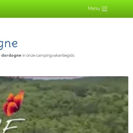
Menu
gne
n dordogne
in onze campingvakantiegids.