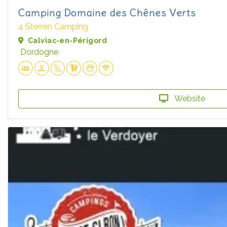
Camping Domaine des Chênes Verts
4 Sterren Camping
Calviac-en-Périgord
Dordogne
Website