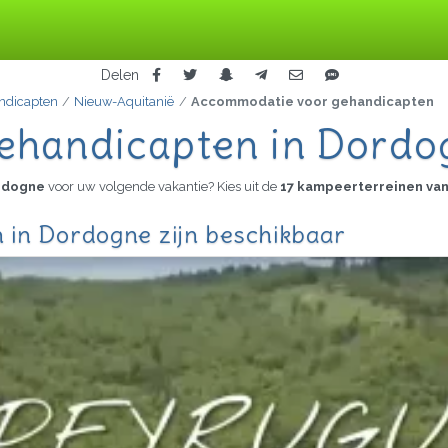
Delen
ndicapten
Nieuw-Aquitanië
Accommodatie voor gehandicapten
ehandicapten in Dordo
ordogne
voor uw volgende vakantie? Kies uit de
17 kampeerterreinen va
in Dordogne zijn beschikbaar