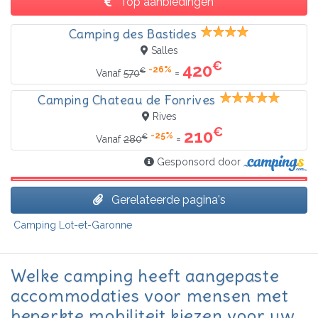
Top aanbiedingen
Camping des Bastides
Salles
€
420
-26%
€
=
Vanaf
570
Camping Chateau de Fonrives
Rives
€
210
-25%
€
=
Vanaf
280
Gesponsord door
Gerelateerde pagina's
Camping Lot-et-Garonne
Welke camping heeft aangepaste
accommodaties voor mensen met
beperkte mobiliteit kiezen voor uw