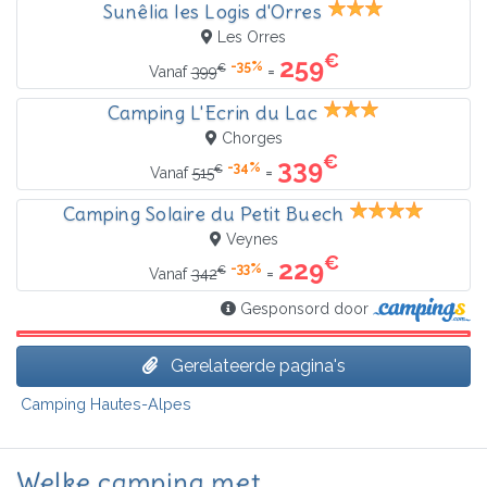
Sunêlia les Logis d'Orres
Les Orres
€
259
-35%
€
=
Vanaf
399
Camping L'Ecrin du Lac
Chorges
€
339
-34%
€
=
Vanaf
515
Camping Solaire du Petit Buech
Veynes
€
229
-33%
€
=
Vanaf
342
Gesponsord door
Gerelateerde pagina's
Camping Hautes-Alpes
Welke camping met