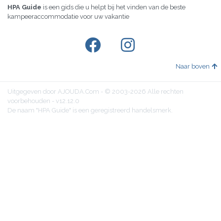
HPA Guide
is een gids die u helpt bij het vinden van de beste
kampeeraccommodatie voor uw vakantie
Naar boven
Uitgegeven door AJOUDA.Com - © 2003-2026 Alle rechten
voorbehouden - v12.12.0
De naam "HPA Guide" is een geregistreerd handelsmerk.