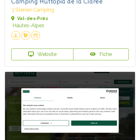
Camping Huttopia de la Clarée
3 Sterren Camping
Val-des-Prés
Hautes-Alpes
Website
Fiche