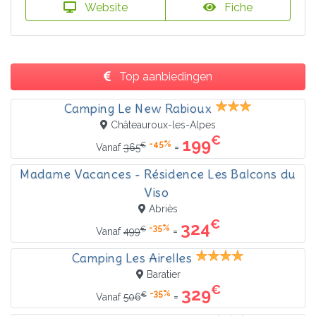
Website
Fiche
Top aanbiedingen
Camping Le New Rabioux
Châteauroux-les-Alpes
€
199
-45%
€
=
Vanaf
365
Madame Vacances - Résidence Les Balcons du
Viso
Abriès
€
324
-35%
€
=
Vanaf
499
Camping Les Airelles
Baratier
€
329
-35%
€
=
Vanaf
506