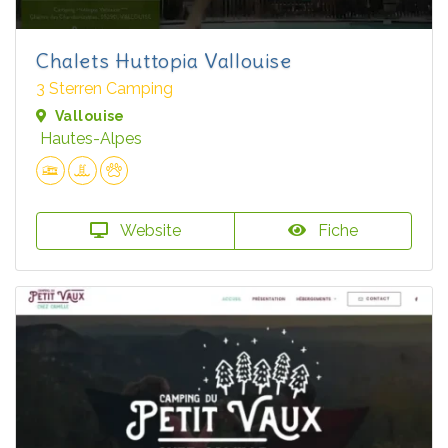
Chalets Huttopia Vallouise
3 Sterren Camping
Vallouise
Hautes-Alpes
Website
Fiche