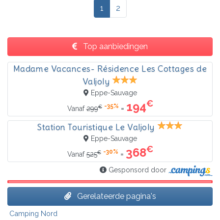
1
2
Top aanbiedingen
Madame Vacances- Résidence Les Cottages de
Valjoly
Eppe-Sauvage
€
194
-35%
€
=
Vanaf
299
Station Touristique Le Valjoly
Eppe-Sauvage
€
368
-30%
€
=
Vanaf
525
Gesponsord door
Gerelateerde pagina's
Camping Nord