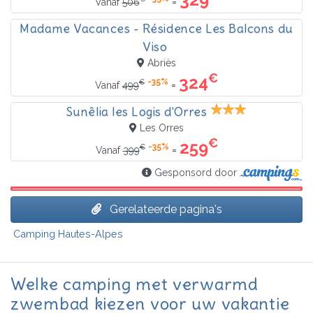
=
Vanaf
506
Madame Vacances - Résidence Les Balcons du
Viso
Abriès
€
324
-35%
€
=
Vanaf
499
Sunêlia les Logis d'Orres
Les Orres
€
259
-35%
€
=
Vanaf
399
Gesponsord door
Gerelateerde pagina's
Camping Hautes-Alpes
Welke camping met verwarmd
zwembad kiezen voor uw vakantie