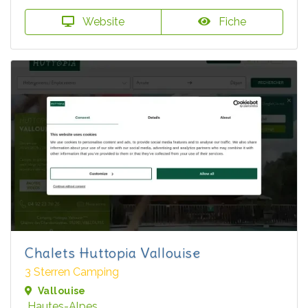
Website
Fiche
Chalets Huttopia Vallouise
3 Sterren Camping
Vallouise
Hautes-Alpes