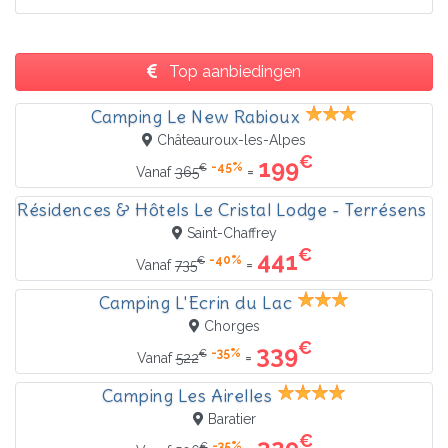
Top aanbiedingen
Camping Le New Rabioux
Châteauroux-les-Alpes
€
199
-45%
€
=
Vanaf
365
Résidences & Hôtels Le Cristal Lodge - Terrésens
Saint-Chaffrey
€
441
-40%
€
=
Vanaf
735
Camping L'Ecrin du Lac
Chorges
€
339
-35%
€
=
Vanaf
522
Camping Les Airelles
Baratier
€
329
-35%
€