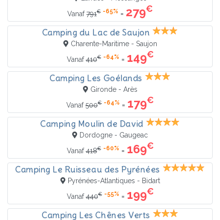
€
279
-65%
€
=
Vanaf
791
Camping du Lac de Saujon
Charente-Maritime - Saujon
€
149
-64%
€
=
Vanaf
410
Camping Les Goélands
Gironde - Arès
€
179
-64%
€
=
Vanaf
500
Camping Moulin de David
Dordogne - Gaugeac
€
169
-60%
€
=
Vanaf
418
Camping Le Ruisseau des Pyrénées
Pyrénées-Atlantiques - Bidart
€
199
-55%
€
=
Vanaf
440
Camping Les Chênes Verts