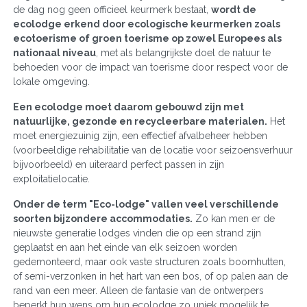
de dag nog geen officieel keurmerk bestaat,
wordt de
ecolodge erkend door ecologische keurmerken zoals
ecotoerisme of groen toerisme op zowel Europees als
nationaal niveau
, met als belangrijkste doel de natuur te
behoeden voor de impact van toerisme door respect voor de
lokale omgeving.
Een ecolodge moet daarom gebouwd zijn met
natuurlijke, gezonde en recycleerbare materialen.
Het
moet energiezuinig zijn, een effectief afvalbeheer hebben
(voorbeeldige rehabilitatie van de locatie voor seizoensverhuur
bijvoorbeeld) en uiteraard perfect passen in zijn
exploitatielocatie.
Onder de term "Eco-lodge" vallen veel verschillende
soorten bijzondere accommodaties.
Zo kan men er de
nieuwste generatie lodges vinden die op een strand zijn
geplaatst en aan het einde van elk seizoen worden
gedemonteerd, maar ook vaste structuren zoals boomhutten,
of semi-verzonken in het hart van een bos, of op palen aan de
rand van een meer. Alleen de fantasie van de ontwerpers
beperkt hun wens om hun ecolodge zo uniek mogelijk te