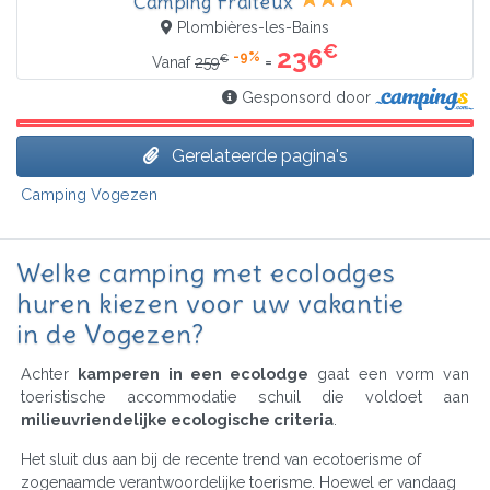
Camping Fraiteux
Plombières-les-Bains
€
236
-9%
€
=
Vanaf
259
Gesponsord door
Gerelateerde pagina's
Camping Vogezen
Welke camping met ecolodges
huren kiezen voor uw vakantie
in de Vogezen?
Achter
kamperen in een ecolodge
gaat een vorm van
toeristische accommodatie schuil die voldoet aan
milieuvriendelijke ecologische criteria
.
Het sluit dus aan bij de recente trend van ecotoerisme of
zogenaamde verantwoordelijke toerisme. Hoewel er vandaag