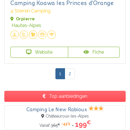
Camping Koawa les Princes d'Orange
4 Sterren Camping
Orpierre
Hautes-Alpes
Website
Fiche
1
2
Top aanbiedingen
Camping Le New Rabioux
Châteauroux-les-Alpes
€
199
-45%
€
=
Vanaf
365