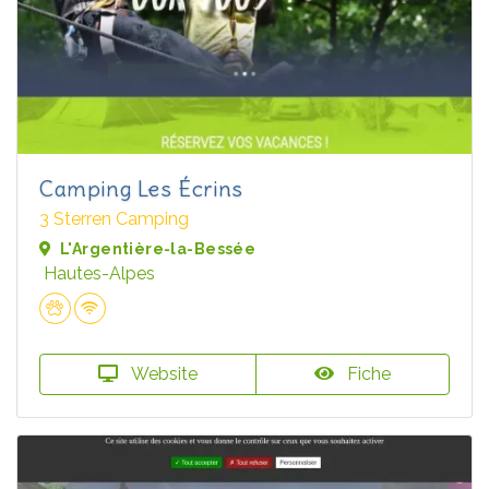
Camping Les Écrins
3 Sterren Camping
L'Argentière-la-Bessée
Hautes-Alpes
Website
Fiche