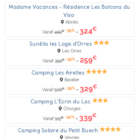
Madame Vacances - Résidence Les Balcons du
Viso
Abriès
€
324
-35%
€
=
Vanaf
499
Sunêlia les Logis d'Orres
Les Orres
€
259
-35%
€
=
Vanaf
399
Camping Les Airelles
Baratier
€
329
-35%
€
=
Vanaf
506
Camping L'Ecrin du Lac
Chorges
€
339
-34%
€
=
Vanaf
515
Camping Solaire du Petit Buech
Veynes