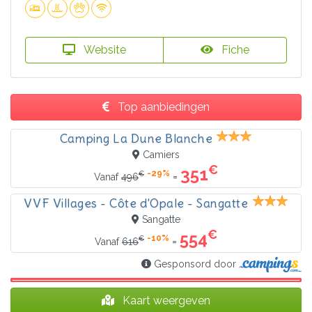
Website
Fiche
Top aanbiedingen
Camping La Dune Blanche
Camiers
€
351
-29%
€
=
Vanaf
496
VVF Villages - Côte d'Opale - Sangatte
Sangatte
€
554
-10%
€
=
Vanaf
616
Gesponsord door
Kaart weergeven