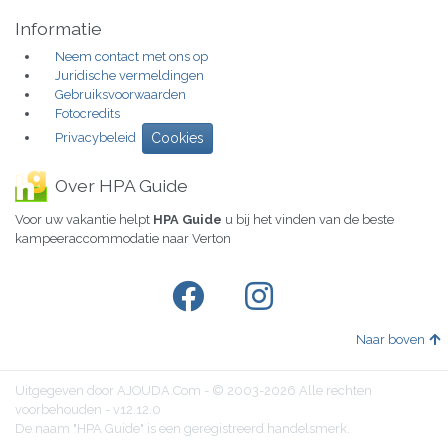
Informatie
Neem contact met ons op
Juridische vermeldingen
Gebruiksvoorwaarden
Fotocredits
Privacybeleid
Cookies
Over HPA Guide
Voor uw vakantie helpt
HPA Guide
u bij het vinden van de beste
kampeeraccommodatie naar Verton
Naar boven
Uitgegeven door AJOUDA.Com - © 2003-2026 Alle rechten
voorbehouden - v12.12.0
De naam "HPA Guide" is een geregistreerd handelsmerk.