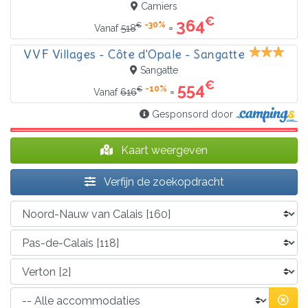
Camiers
€
364
-30%
€
=
Vanaf
518
VVF Villages - Côte d'Opale - Sangatte
Sangatte
€
554
-10%
€
=
Vanaf
616
Gesponsord door
Kaart weergeven
Verfijn de zoekopdracht