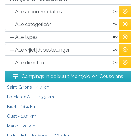
Campings in de buurt Montjoie-en-Couserans
Saint-Girons
- 4.7 km
Le Mas-d'Azil
- 15.3 km
Biert
- 16.4 km
Oust
- 17.9 km
Mane
- 20 km
La Bastide-de-Sérou
- 20.4 km