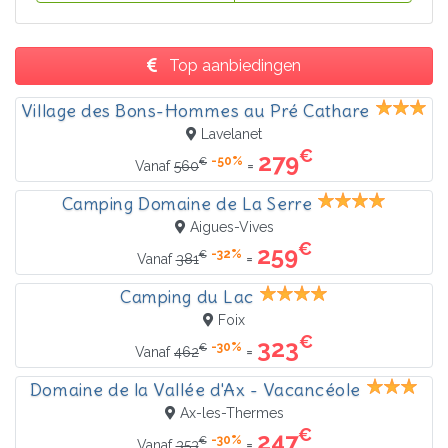
Top aanbiedingen
Village des Bons-Hommes au Pré Cathare
Lavelanet
€
279
-50%
€
=
Vanaf
560
Camping Domaine de La Serre
Aigues-Vives
€
259
-32%
€
=
Vanaf
381
Camping du Lac
Foix
€
323
-30%
€
=
Vanaf
462
Domaine de la Vallée d'Ax - Vacancéole
Ax-les-Thermes
€
247
-30%
€
=
Vanaf
353