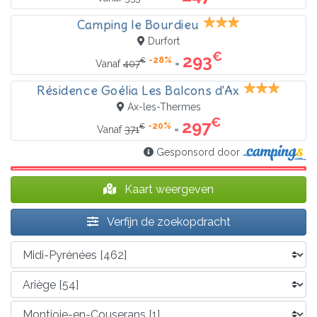
Camping le Bourdieu
Durfort
€
293
-28%
€
=
Vanaf
407
Résidence Goélia Les Balcons d'Ax
Ax-les-Thermes
€
297
-20%
€
=
Vanaf
371
Gesponsord door
Kaart weergeven
Verfijn de zoekopdracht