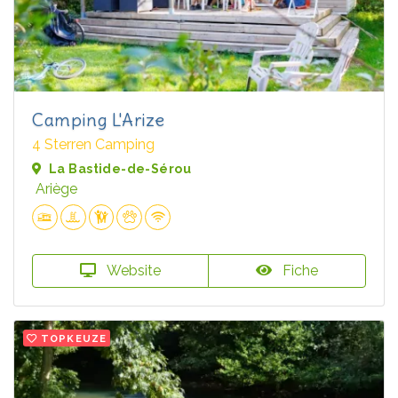
Camping L'Arize
4 Sterren Camping
La Bastide-de-Sérou
Ariège
Website
Fiche
TOPKEUZE