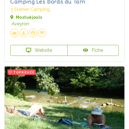
Camping Les Bords du Tarn
3 Sterren Camping
Mostuéjouls
Aveyron
Website
Fiche
TOPKEUZE