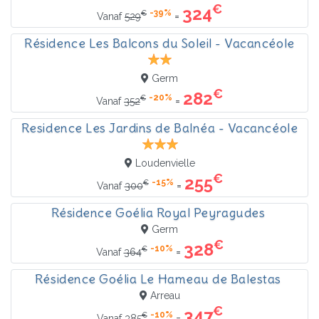
€
324
-39%
€
=
Vanaf
529
Résidence Les Balcons du Soleil - Vacancéole
Germ
€
282
-20%
€
=
Vanaf
352
Residence Les Jardins de Balnéa - Vacancéole
Loudenvielle
€
255
-15%
€
=
Vanaf
300
Résidence Goélia Royal Peyragudes
Germ
€
328
-10%
€
=
Vanaf
364
Résidence Goélia Le Hameau de Balestas
Arreau
€
347
-10%
€
=
Vanaf
385