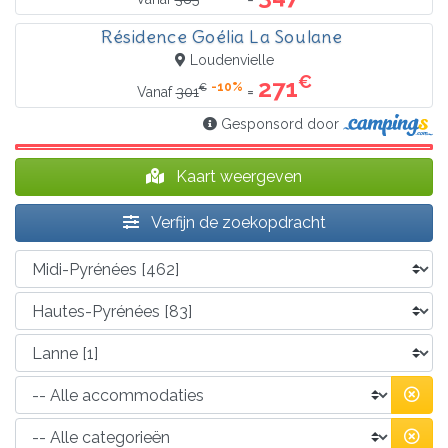
Résidence Goélia La Soulane
Loudenvielle
€
271
-10%
€
=
Vanaf
301
Gesponsord door
Kaart weergeven
Verfijn de zoekopdracht