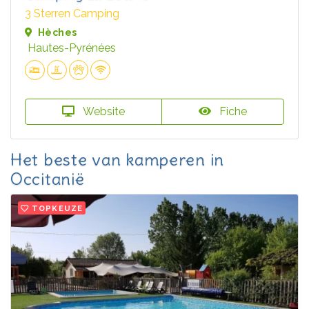
3 Sterren Camping
Hèches
Hautes-Pyrénées
Website
Fiche
Het beste van kamperen in
Occitanië
TOPKEUZE