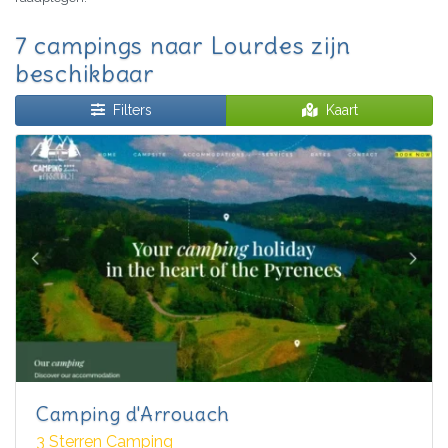
7 campings naar Lourdes zijn
beschikbaar
Filters
Kaart
Camping d'Arrouach
3 Sterren Camping