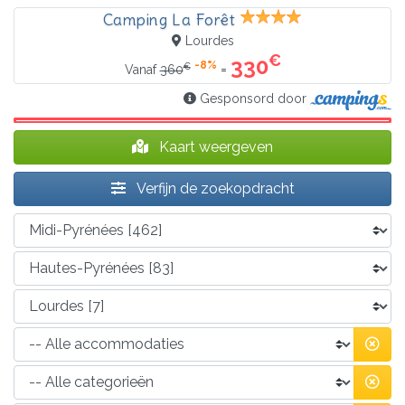
Camping La Forêt
Lourdes
€
330
-8%
€
=
Vanaf
360
Gesponsord door
Kaart weergeven
Verfijn de zoekopdracht