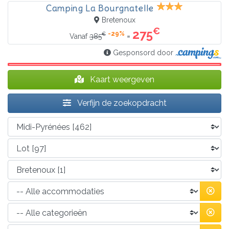
Camping La Bourgnatelle
Bretenoux
€
275
-29%
€
=
Vanaf
385
Gesponsord door
Kaart weergeven
Verfijn de zoekopdracht