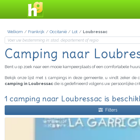
Welkom
Frankrijk
Occitanië
Lot
Loubressac
Camping naar Loubre
Bent u op zoek naar een mooie kampeerplaats of een comfortabele huu
Bekijk onze lijst met 1 campings in deze gemeente, u vindt zeker d
camping in Loubressac
die is gedefinieerd volgens uw persoonlijke cr
1 camping naar Loubressac is beschi
Filters