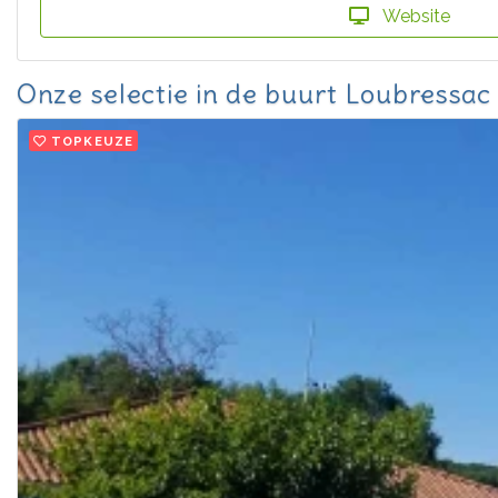
Website
Onze selectie in de buurt Loubressac
TOPKEUZE