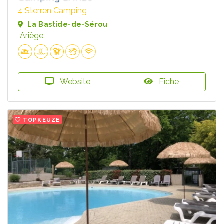
4 Sterren Camping
La Bastide-de-Sérou
Ariège
Website
Fiche
TOPKEUZE