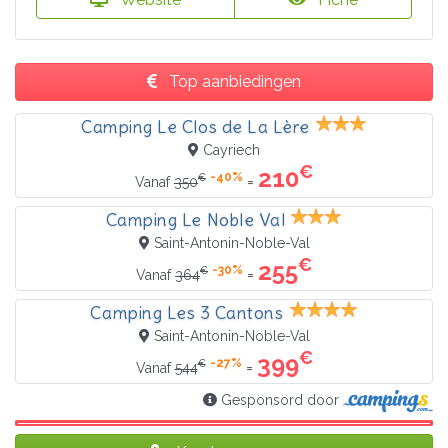
Top aanbiedingen
Camping Le Clos de La Lère
Cayriech
€
210
-40%
€
=
Vanaf
350
Camping Le Noble Val
Saint-Antonin-Noble-Val
€
255
-30%
€
=
Vanaf
364
Camping Les 3 Cantons
Saint-Antonin-Noble-Val
€
399
-27%
€
=
Vanaf
544
Gesponsord door