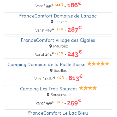
€
186
-44%
€
=
Vanaf
331
FranceComfort Domaine de Lanzac
Lanzac
€
287
-40%
€
=
Vanaf
478
FranceComfort Village des Cigales
Mauroux
€
243
-40%
€
=
Vanaf
404
Camping Domaine de la Paille Basse
Souillac
€
813
-30%
€
=
Vanaf
1 162
Camping Les Trois Sources
Sousceyrac
€
259
-30%
€
=
Vanaf
370
FranceComfort Le Lac Bleu