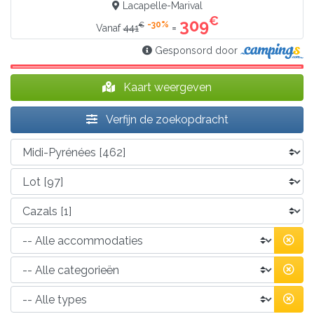
Lacapelle-Marival
€
309
-30%
€
=
Vanaf
441
Gesponsord door
Kaart weergeven
Verfijn de zoekopdracht