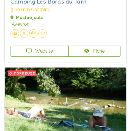
Camping Les Bords du Tarn
3 Sterren Camping
Mostuéjouls
Aveyron
Website
Fiche
TOPKEUZE