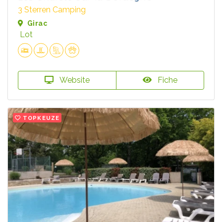
3 Sterren Camping
Girac
Lot
Website
Fiche
TOPKEUZE