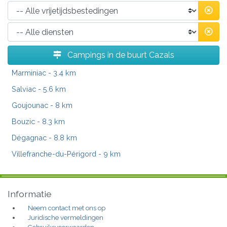
Campings in de buurt Cazals
Marminiac
- 3.4 km
Salviac
- 5.6 km
Goujounac
- 8 km
Bouzic
- 8.3 km
Dégagnac
- 8.8 km
Villefranche-du-Périgord
- 9 km
Informatie
Neem contact met ons op
Juridische vermeldingen