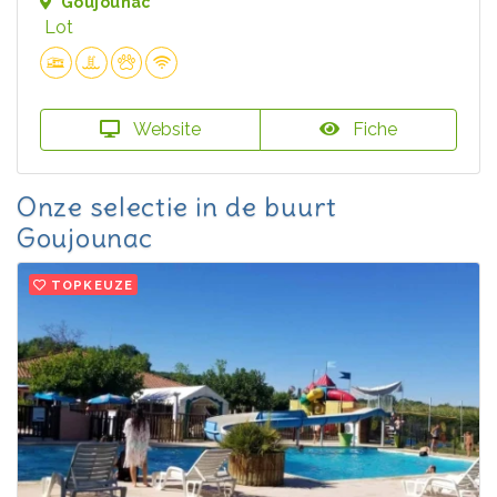
Goujounac
Lot
Website
Fiche
Onze selectie in de buurt
Goujounac
TOPKEUZE