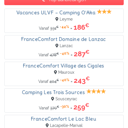
Vacances ULVF – Camping O’Aka
Leyme
€
186
-44%
€
=
Vanaf
331
FranceComfort Domaine de Lanzac
Lanzac
€
287
-40%
€
=
Vanaf
478
FranceComfort Village des Cigales
Mauroux
€
243
-40%
€
=
Vanaf
404
Camping Les Trois Sources
Sousceyrac
€
259
-30%
€
=
Vanaf
370
FranceComfort Le Lac Bleu
Lacapelle-Marival