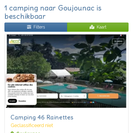
1 camping naar Goujounac is
beschikbaar
Filters
Kaart
Camping 46 Rainettes
Geclassificeerd niet