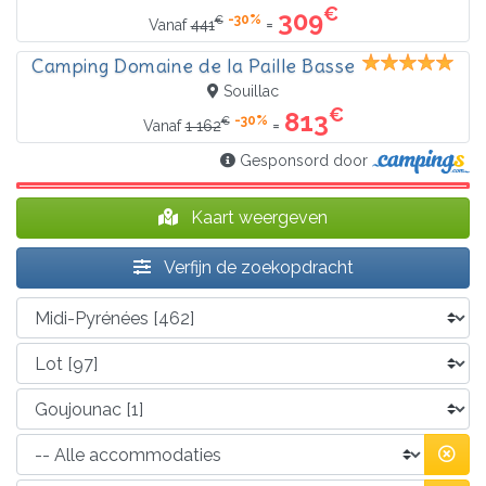
€
309
-30%
€
=
Vanaf
441
Camping Domaine de la Paille Basse
Souillac
€
813
-30%
€
=
Vanaf
1 162
Gesponsord door
Kaart weergeven
Verfijn de zoekopdracht