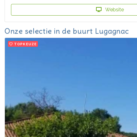
Website
Onze selectie in de buurt Lugagnac
TOPKEUZE