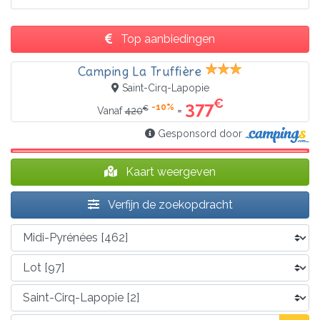
Top aanbiedingen
Camping La Truffière
Saint-Cirq-Lapopie
€
377
-10%
€
=
Vanaf
420
Gesponsord door
Kaart weergeven
Verfijn de zoekopdracht