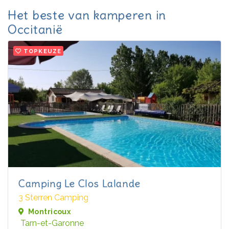
Het beste van kamperen in
Occitanië
TOPKEUZE
Camping Le Clos Lalande
3 Sterren Camping
Montricoux
Tarn-et-Garonne