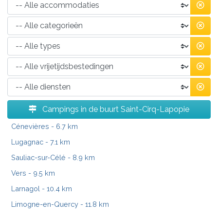
Campings in de buurt Saint-Cirq-Lapopie
Cénevières
- 6.7 km
Lugagnac
- 7.1 km
Sauliac-sur-Célé
- 8.9 km
Vers
- 9.5 km
Larnagol
- 10.4 km
Limogne-en-Quercy
- 11.8 km