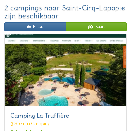
2 campings naar Saint-Cirq-Lapopie
zijn beschikbaar
Filters
Kaart
Camping La Truffière
3 Sterren Camping