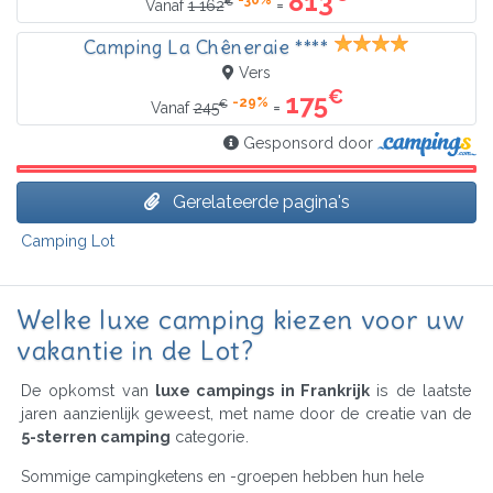
813
€
=
Vanaf
1 162
Camping La Chêneraie ****
Vers
€
175
-29%
€
=
Vanaf
245
Gesponsord door
Gerelateerde pagina's
Camping Lot
Welke luxe camping kiezen voor uw
vakantie in de Lot?
De opkomst van
luxe campings in Frankrijk
is de laatste
jaren aanzienlijk geweest, met name door de creatie van de
5-sterren camping
categorie.
Sommige campingketens en -groepen hebben hun hele