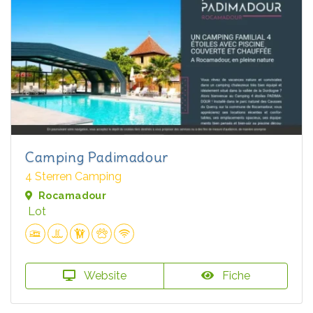
Camping Padimadour
4 Sterren Camping
Rocamadour
Lot
Website
Fiche