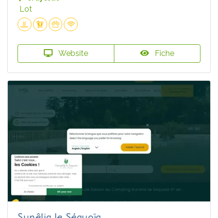
Lot
Website
Fiche
Sunêlia le Séquoïa