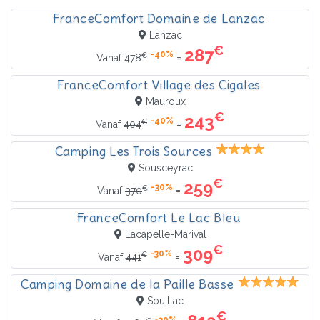
FranceComfort Domaine de Lanzac
Lanzac
€
287
-40%
€
=
Vanaf
478
FranceComfort Village des Cigales
Mauroux
€
243
-40%
€
=
Vanaf
404
Camping Les Trois Sources
Sousceyrac
€
259
-30%
€
=
Vanaf
370
FranceComfort Le Lac Bleu
Lacapelle-Marival
€
309
-30%
€
=
Vanaf
441
Camping Domaine de la Paille Basse
Souillac
€
-30%