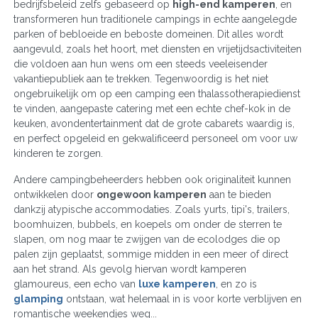
bedrijfsbeleid zelfs gebaseerd op
high-end kamperen
, en
transformeren hun traditionele campings in echte aangelegde
parken of bebloeide en beboste domeinen. Dit alles wordt
aangevuld, zoals het hoort, met diensten en vrijetijdsactiviteiten
die voldoen aan hun wens om een steeds veeleisender
vakantiepubliek aan te trekken. Tegenwoordig is het niet
ongebruikelijk om op een camping een thalassotherapiedienst
te vinden, aangepaste catering met een echte chef-kok in de
keuken, avondentertainment dat de grote cabarets waardig is,
en perfect opgeleid en gekwalificeerd personeel om voor uw
kinderen te zorgen.
Andere campingbeheerders hebben ook originaliteit kunnen
ontwikkelen door
ongewoon kamperen
aan te bieden
dankzij atypische accommodaties. Zoals yurts, tipi's, trailers,
boomhuizen, bubbels, en koepels om onder de sterren te
slapen, om nog maar te zwijgen van de ecolodges die op
palen zijn geplaatst, sommige midden in een meer of direct
aan het strand. Als gevolg hiervan wordt kamperen
glamoureus, een echo van
luxe kamperen
, en zo is
glamping
ontstaan, wat helemaal in is voor korte verblijven en
romantische weekendjes weg...