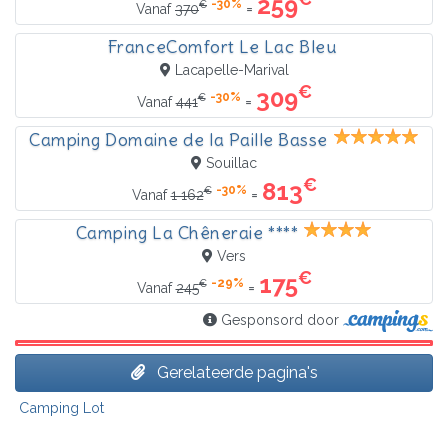
259
-30%
€
=
Vanaf
370
FranceComfort Le Lac Bleu
Lacapelle-Marival
€
309
-30%
€
=
Vanaf
441
Camping Domaine de la Paille Basse
Souillac
€
813
-30%
€
=
Vanaf
1 162
Camping La Chêneraie ****
Vers
€
175
-29%
€
=
Vanaf
245
Gesponsord door
Gerelateerde pagina's
Camping Lot