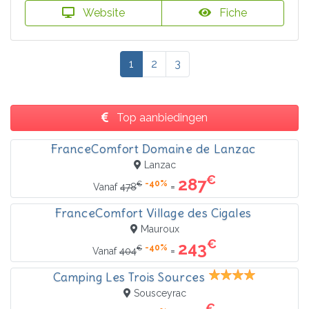
Website
Fiche
1
2
3
Top aanbiedingen
FranceComfort Domaine de Lanzac
Lanzac
€
287
-40%
€
=
Vanaf
478
FranceComfort Village des Cigales
Mauroux
€
243
-40%
€
=
Vanaf
404
Camping Les Trois Sources
Sousceyrac
€