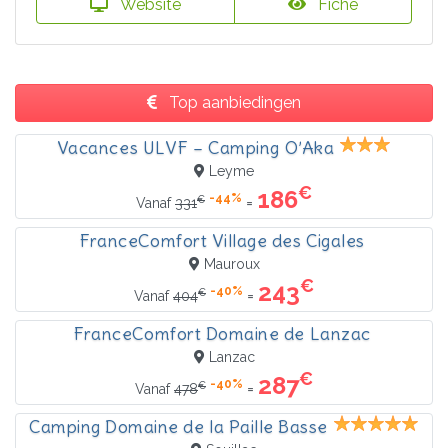
Website
Fiche
Top aanbiedingen
Vacances ULVF – Camping O’Aka
Leyme
€
186
-44%
€
=
Vanaf
331
FranceComfort Village des Cigales
Mauroux
€
243
-40%
€
=
Vanaf
404
FranceComfort Domaine de Lanzac
Lanzac
€
287
-40%
€
=
Vanaf
478
Camping Domaine de la Paille Basse