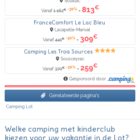
Souillac
€
813
-30%
€
=
Vanaf
1 162
FranceComfort Le Lac Bleu
Lacapelle-Marival
€
309
-30%
€
=
Vanaf
441
Camping Les Trois Sources
Sousceyrac
€
259
-30%
€
=
Vanaf
370
Gesponsord door
Gerelateerde pagina's
Camping Lot
Welke camping met kinderclub
kiezen voor uw vakantie in de Lot?