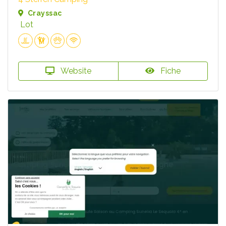
Crayssac
Lot
Website
Fiche