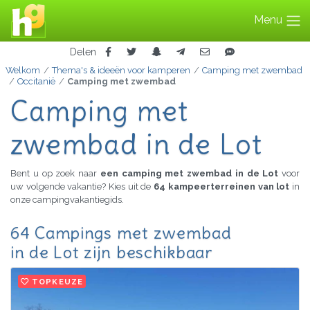
Menu
Delen
Welkom
Thema's & ideeën voor kamperen
Camping met zwembad
Occitanië
Camping met zwembad
Camping met
zwembad in de Lot
Bent u op zoek naar
een camping met zwembad in de Lot
voor
uw volgende vakantie? Kies uit de
64 kampeerterreinen van lot
in
onze campingvakantiegids.
64 Campings met zwembad
in de Lot zijn beschikbaar
TOPKEUZE