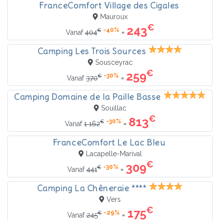
FranceComfort Village des Cigales
Mauroux
€
243
-40%
€
=
Vanaf
404
Camping Les Trois Sources
Sousceyrac
€
259
-30%
€
=
Vanaf
370
Camping Domaine de la Paille Basse
Souillac
€
813
-30%
€
=
Vanaf
1 162
FranceComfort Le Lac Bleu
Lacapelle-Marival
€
309
-30%
€
=
Vanaf
441
Camping La Chêneraie ****
Vers
€
175
-29%
€
=
Vanaf
245