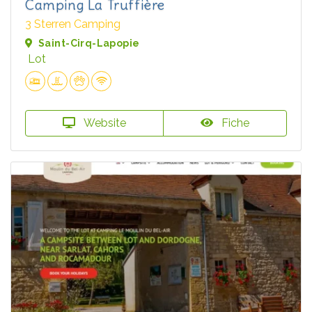
Camping La Truffière
3 Sterren Camping
Saint-Cirq-Lapopie
Lot
Website
Fiche