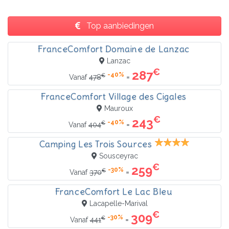
Top aanbiedingen
FranceComfort Domaine de Lanzac
Lanzac
€
287
-40%
€
=
Vanaf
478
FranceComfort Village des Cigales
Mauroux
€
243
-40%
€
=
Vanaf
404
Camping Les Trois Sources
Sousceyrac
€
259
-30%
€
=
Vanaf
370
FranceComfort Le Lac Bleu
Lacapelle-Marival
€
309
-30%
€
=
Vanaf
441